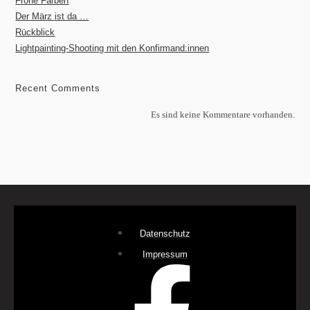
Frohe Farben
Der März ist da …
Rückblick
Lightpainting-Shooting mit den Konfirmand:innen
Recent Comments
Es sind keine Kommentare vorhanden.
Datenschutz
Impressum