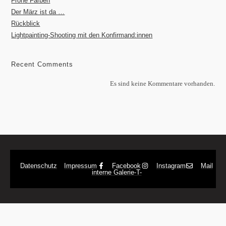
Frohe Farben
Der März ist da …
Rückblick
Lightpainting-Shooting mit den Konfirmand:innen
Recent Comments
Es sind keine Kommentare vorhanden.
Datenschutz
Impressum
Facebook
Instagram
Mail
interne Galerie
-T-