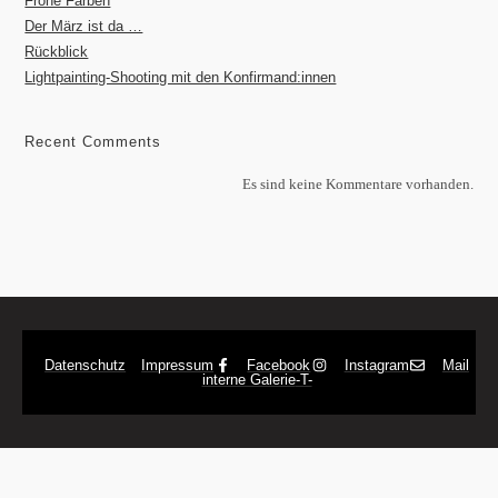
Frohe Farben
Der März ist da …
Rückblick
Lightpainting-Shooting mit den Konfirmand:innen
Recent Comments
Es sind keine Kommentare vorhanden.
Datenschutz
Impressum
Facebook
Instagram
Mail
interne Galerie
-T-