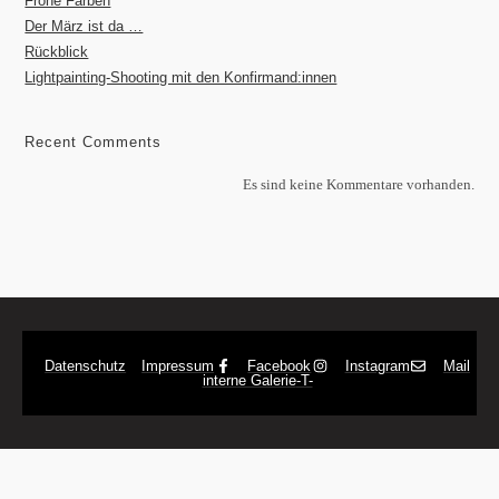
Frohe Farben
Der März ist da …
Rückblick
Lightpainting-Shooting mit den Konfirmand:innen
Recent Comments
Es sind keine Kommentare vorhanden.
Datenschutz
Impressum
Facebook
Instagram
Mail
interne Galerie
-T-