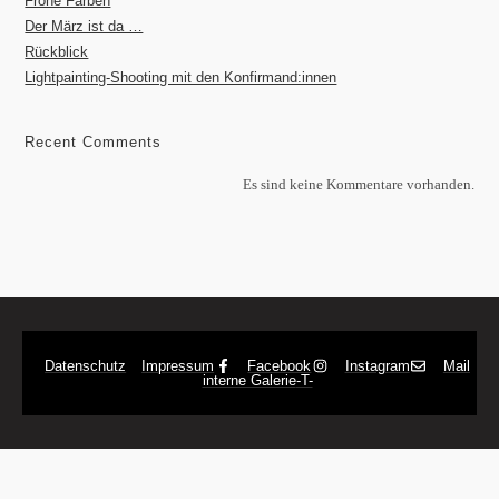
Frohe Farben
Der März ist da …
Rückblick
Lightpainting-Shooting mit den Konfirmand:innen
Recent Comments
Es sind keine Kommentare vorhanden.
Datenschutz
Impressum
Facebook
Instagram
Mail
interne Galerie
-T-