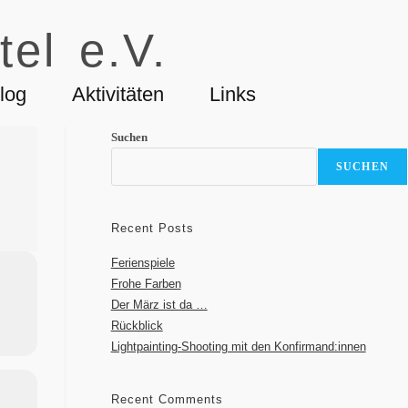
tel e.V.
log
Aktivitäten
Links
Suchen
SUCHEN
Recent Posts
Ferienspiele
Frohe Farben
Der März ist da …
Rückblick
Lightpainting-Shooting mit den Konfirmand:innen
Recent Comments