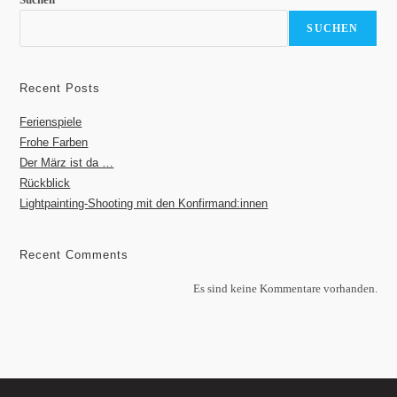
SUCHEN
Recent Posts
Ferienspiele
Frohe Farben
Der März ist da …
Rückblick
Lightpainting-Shooting mit den Konfirmand:innen
Recent Comments
Es sind keine Kommentare vorhanden.