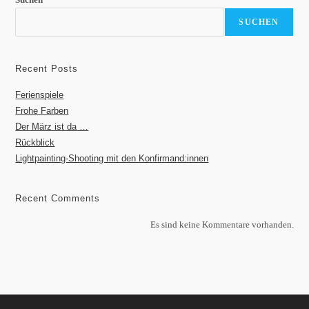
SUCHEN
Recent Posts
Ferienspiele
Frohe Farben
Der März ist da …
Rückblick
Lightpainting-Shooting mit den Konfirmand:innen
Recent Comments
Es sind keine Kommentare vorhanden.