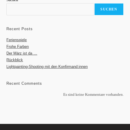
SUCHEN
Recent Posts
Ferienspiele
Frohe Farben
Der März ist da …
Rückblick
Lightpainting-Shooting mit den Konfirmand:innen
Recent Comments
Es sind keine Kommentare vorhanden.