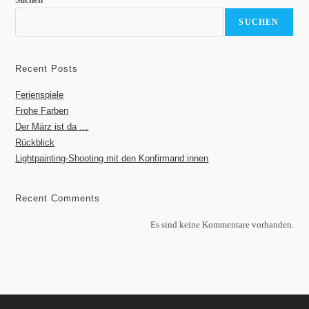
SUCHEN
Recent Posts
Ferienspiele
Frohe Farben
Der März ist da …
Rückblick
Lightpainting-Shooting mit den Konfirmand:innen
Recent Comments
Es sind keine Kommentare vorhanden.