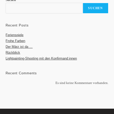
SUCHEN
Recent Posts
Ferienspiele
Frohe Farben
Der März ist da …
Rückblick
Lightpainting-Shooting mit den Konfirmand:innen
Recent Comments
Es sind keine Kommentare vorhanden.