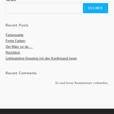
SUCHEN
Recent Posts
Ferienspiele
Frohe Farben
Der März ist da …
Rückblick
Lightpainting-Shooting mit den Konfirmand:innen
Recent Comments
Es sind keine Kommentare vorhanden.