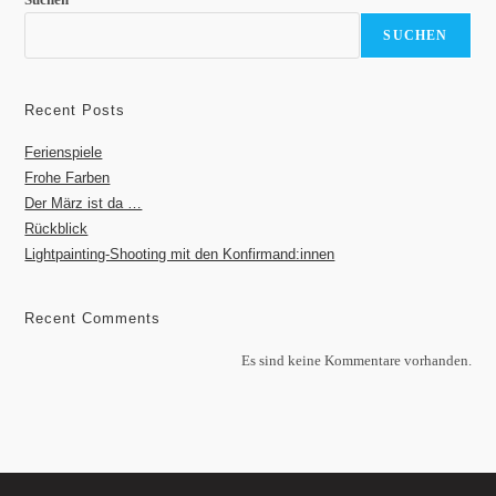
SUCHEN
Recent Posts
Ferienspiele
Frohe Farben
Der März ist da …
Rückblick
Lightpainting-Shooting mit den Konfirmand:innen
Recent Comments
Es sind keine Kommentare vorhanden.