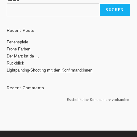
SUCHEN
Recent Posts
Ferienspiele
Frohe Farben
Der März ist da …
Rückblick
Lightpainting-Shooting mit den Konfirmand:innen
Recent Comments
Es sind keine Kommentare vorhanden.