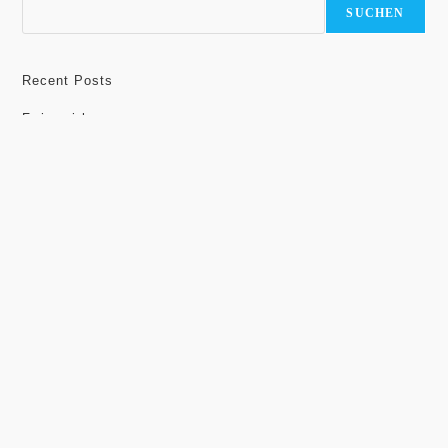
SUCHEN
Recent Posts
Ferienspiele
Frohe Farben
Der März ist da …
Rückblick
Lightpainting-Shooting mit den Konfirmand:innen
Recent Comments
Es sind keine Kommentare vorhanden.