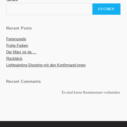
SUCHEN
Recent Posts
Ferienspiele
Frohe Farben
Der März ist da …
Rückblick
Lightpainting-Shooting mit den Konfirmand:innen
Recent Comments
Es sind keine Kommentare vorhanden.