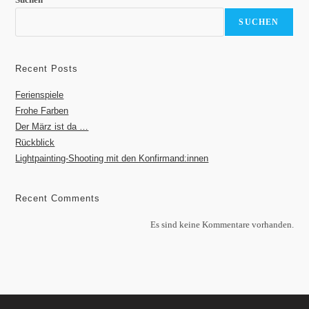
SUCHEN
Recent Posts
Ferienspiele
Frohe Farben
Der März ist da …
Rückblick
Lightpainting-Shooting mit den Konfirmand:innen
Recent Comments
Es sind keine Kommentare vorhanden.