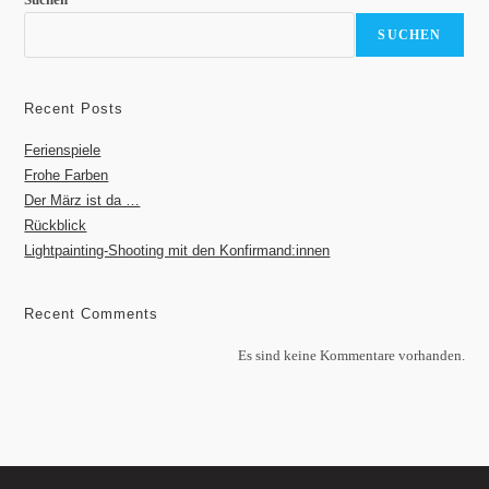
SUCHEN
Recent Posts
Ferienspiele
Frohe Farben
Der März ist da …
Rückblick
Lightpainting-Shooting mit den Konfirmand:innen
Recent Comments
Es sind keine Kommentare vorhanden.