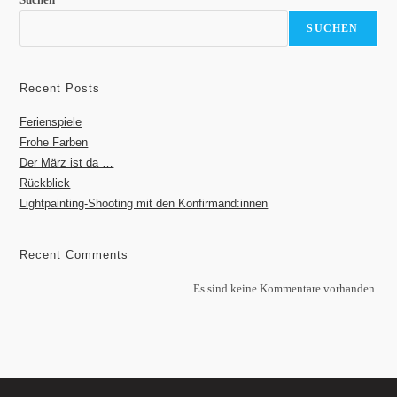
SUCHEN
Recent Posts
Ferienspiele
Frohe Farben
Der März ist da …
Rückblick
Lightpainting-Shooting mit den Konfirmand:innen
Recent Comments
Es sind keine Kommentare vorhanden.