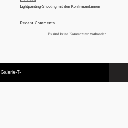
Lightpainting-Shooting mit den Konfirmand:innen
Recent Comments
Es sind keine Kommentare vorhanden.
 Galerie
-T-