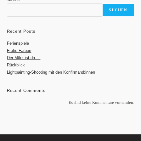
SUCHEN
Recent Posts
Ferienspiele
Frohe Farben
Der März ist da …
Rückblick
Lightpainting-Shooting mit den Konfirmand:innen
Recent Comments
Es sind keine Kommentare vorhanden.