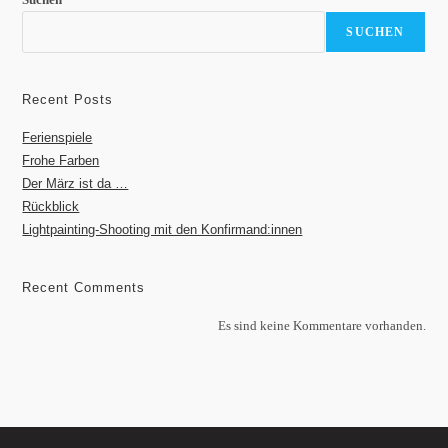
SUCHEN
Recent Posts
Ferienspiele
Frohe Farben
Der März ist da …
Rückblick
Lightpainting-Shooting mit den Konfirmand:innen
Recent Comments
Es sind keine Kommentare vorhanden.