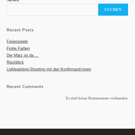
SUCHEN
Recent Posts
Ferienspiele
Frohe Farben
Der März ist da …
Rückblick
Lightpainting-Shooting mit den Konfirmand:innen
Recent Comments
Es sind keine Kommentare vorhanden.