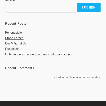
SUCHEN
Recent Posts
Ferienspiele
Frohe Farben
Der März ist da …
Rückblick
Lightpainting-Shooting mit den Konfirmand:innen
Recent Comments
Es sind keine Kommentare vorhanden.