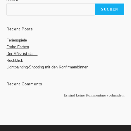
SUCHEN
Recent Posts
Ferienspiele
Frohe Farben
Der März ist da …
Rückblick
Lightpainting-Shooting mit den Konfirmand:innen
Recent Comments
Es sind keine Kommentare vorhanden.