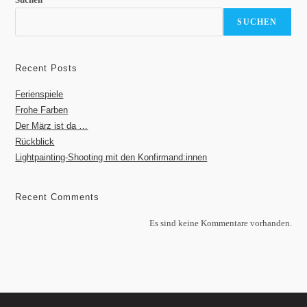
SUCHEN
Recent Posts
Ferienspiele
Frohe Farben
Der März ist da …
Rückblick
Lightpainting-Shooting mit den Konfirmand:innen
Recent Comments
Es sind keine Kommentare vorhanden.