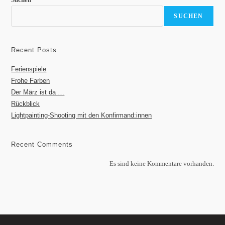
SUCHEN
Recent Posts
Ferienspiele
Frohe Farben
Der März ist da …
Rückblick
Lightpainting-Shooting mit den Konfirmand:innen
Recent Comments
Es sind keine Kommentare vorhanden.