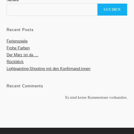
SUCHEN
Recent Posts
Ferienspiele
Frohe Farben
Der März ist da …
Rückblick
Lightpainting-Shooting mit den Konfirmand:innen
Recent Comments
Es sind keine Kommentare vorhanden.