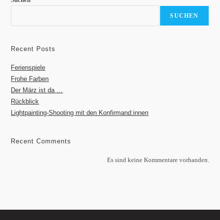
SUCHEN
Recent Posts
Ferienspiele
Frohe Farben
Der März ist da …
Rückblick
Lightpainting-Shooting mit den Konfirmand:innen
Recent Comments
Es sind keine Kommentare vorhanden.